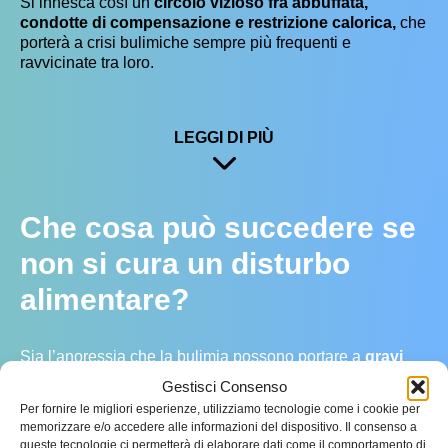
Si innesca così un
circolo vizioso fra abbuffata,
condotte di compensazione e restrizione calorica,
che
porterà a crisi bulimiche sempre più frequenti e
ravvicinate tra loro.
LEGGI DI PIÙ
Che cosa può succedere se
non si cura un disturbo
alimentare?
Sia l’anoressia che la bulimia possono portare a
gravi
conseguenze, a breve come a lungo termine.
Potresti
Gestisci Consenso
andare incontro a squilibri ormonali e metabolici. Oppure
Per fornire le migliori esperienze, utilizziamo tecnologie come i cookie per
avere alterazioni del sangue come l’anemia, o disturbi al
memorizzare e/o accedere alle informazioni del dispositivo. Il consenso a
sistema cardiocircolatorio, osseo, immunitario e nervoso,
queste tecnologie ci permetterà di elaborare dati come il comportamento di