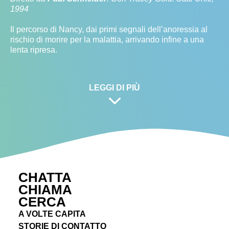
1994
Il percorso di Nancy, dai primi segnali dell’anoressia al
rischio di morire per la malattia, arrivando infine a una
lenta ripresa.
LEGGI DI PIÙ
CHATTA
CHIAMA
CERCA
A VOLTE CAPITA
STORIE DI CONTATTO