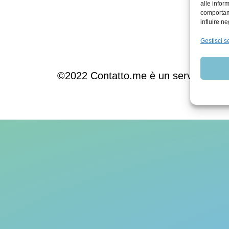
alle infor
comportame
influire n
Inform
Gestisci se
©2022 Contatto.me è un servizio gratui