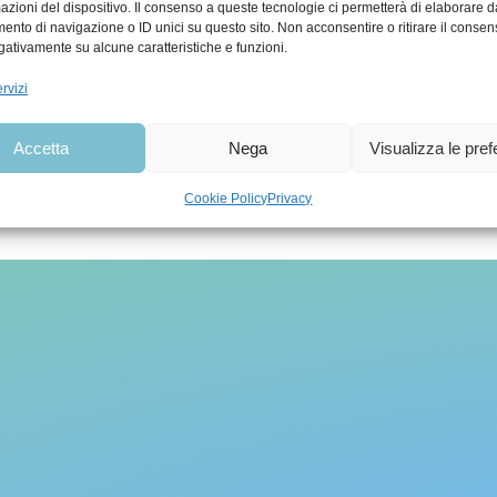
mazioni del dispositivo. Il consenso a queste tecnologie ci permetterà di elaborare d
nto di navigazione o ID unici su questo sito. Non acconsentire o ritirare il conse
egativamente su alcune caratteristiche e funzioni.
ativa Privacy
|
Informazioni sull’utilizzo dei 
rvizi
Accetta
Nega
Visualizza le pre
to dell’Azienda sanitaria universitaria Giuliano Is
Cookie Policy
Privacy