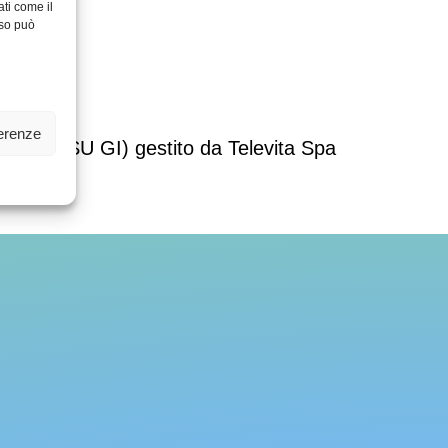
ati come il
nso può
cookies
ferenze
ontina (ASU GI) gestito da Televita Spa