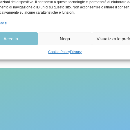
mazioni del dispositivo. Il consenso a queste tecnologie ci permetterà di elaborare d
nto di navigazione o ID unici su questo sito. Non acconsentire o ritirare il conse
egativamente su alcune caratteristiche e funzioni.
ativa Privacy
|
Informazioni sull’utilizzo dei 
rvizi
Accetta
Nega
Visualizza le pre
to dell’Azienda sanitaria universitaria Giuliano Is
Cookie Policy
Privacy