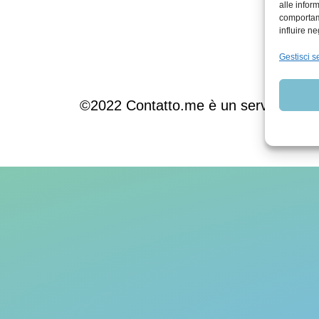
alle infor
comportame
influire n
Inform
Gestisci se
©2022 Contatto.me è un servizio gratui