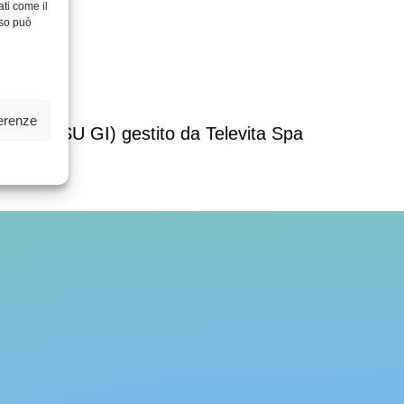
ati come il
nso può
cookies
ferenze
ontina (ASU GI) gestito da Televita Spa