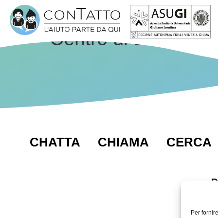
Centro di salute m
CHATTA
CHIAMA
CERCA
D
Per fornir